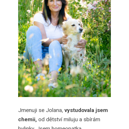
Jmenuji se Jolana,
vystudovala jsem
chemii,
od dětství miluju a sbírám
bylinky. Jsem homeopatka