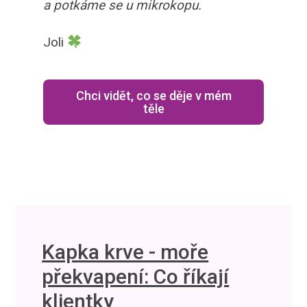
a potkáme se u mikrokopu.
Joli
Chci vidět, co se děje v mém
těle
Kapka krve - moře
překvapení: Co říkají
klientky