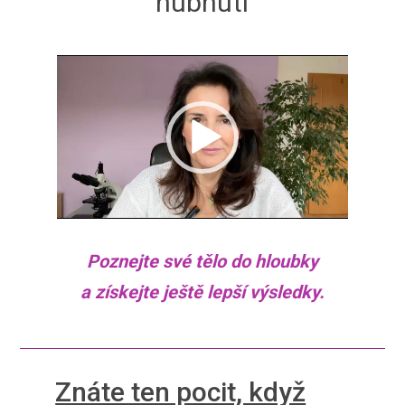
hubnutí
Video
přehrávač
Poznejte své tělo do hloubky
a získejte ještě lepší výsledky.
Znáte ten pocit, když