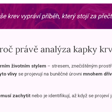
e krev vypráví příběh, který stojí za přeč
roč právě analýza kapky kr
rním životním stylem
– stresem, znečištěným prostř
to vlivy
se projevují na buněčné úrovni
mnohem dřív
musí zachytit
nebo je identifikují, až když se projeví