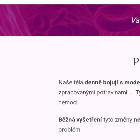
Vaš
P
Naše těla
denně bojují s mode
zpracovanými potravinami....
Ty
nemoci.
Běžná vyšetření
tyto změny
ne
problém.