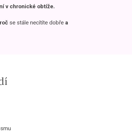
í v chronické obtíže.
proč
se stále necítíte dobře
a
dí
nismu