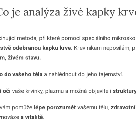
Co je analýza živé kapky krv
cinující metoda, při které pomocí speciálního mikrosk
rstvě odebranou kapku krve
. Krev nikam neposílám, p
ém, živém stavu.
o do vašeho těla
a nahlédnout do jeho tajemství.
í oči
vaše krvinky, plazmu a možná objevíte i
struktury
ý vám pomůže
lépe porozumět
vašemu tělu,
zdravotn
vnováze
a vitalitě
.