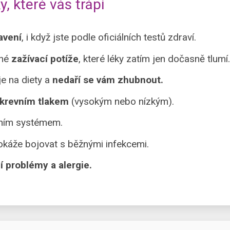
, které vás trápí
avení
, i když jste podle oficiálních testů zdraví.
ané
zažívací potíže
, které léky zatím jen dočasně tlumí.
e na diety a
nedaří se vám zhubnout.
 krevním tlakem
(vysokým nebo nízkým).
vním systémem.
káže bojovat s běžnými infekcemi.
í problémy a alergie.