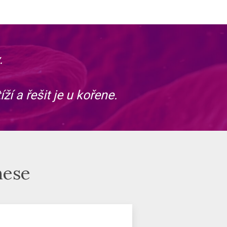
.
í a řešit je u kořene.
nese