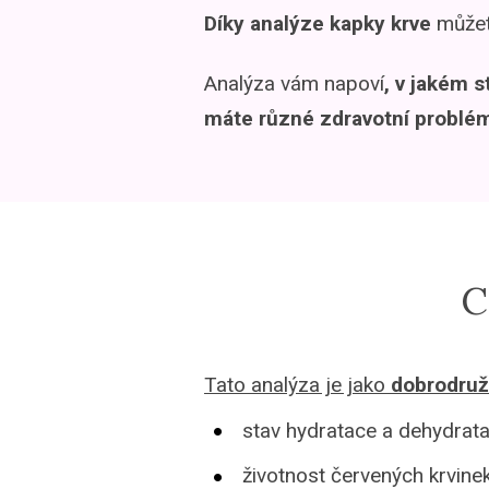
Díky analýze kapky krve
můžet
Analýza vám napoví
, v jakém s
máte různé zdravotní problé
C
Tato analýza je jako
dobrodružn
stav hydratace a dehydrata
životnost červených krvinek