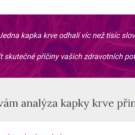
něty, alergie, snížení imunity
ození volnými radikály
Jedna kapka krve odhalí víc
než tisíc slov
 tuků a jednoduchých saharidů ze stravy
šných bílkovin, nestrávených bílkoviny
skutečné příčiny vašich zdravotních potíž
vám analýza kapky krve při