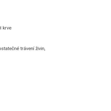
H krve
tatečné trávení živin,