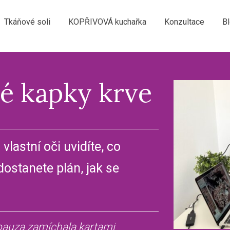
Tkáňové soli
KOPŘIVOVÁ kuchařka
Konzultace
B
vé
kapky krve
vlastní oči uvidíte, co
dostanete plán, jak se
pauza zamíchala kartami