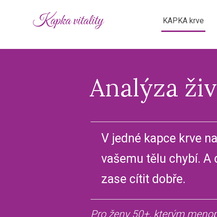
Kapka vitality
KAPKA krve
Analýza ži
V jedné kapce krve na 
vašemu tělu chybí. A 
zase cítit dobře.
Pro ženy 50+, kterým meno