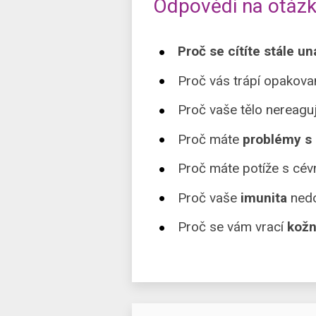
Odpovědi na otázky
Proč se cítíte stále un
Proč vás trápí opakov
Proč vaše tělo nereaguj
Proč máte
problémy s
Proč máte potíže s cé
Proč vaše
imunita
nedo
Proč se vám vrací
kožn