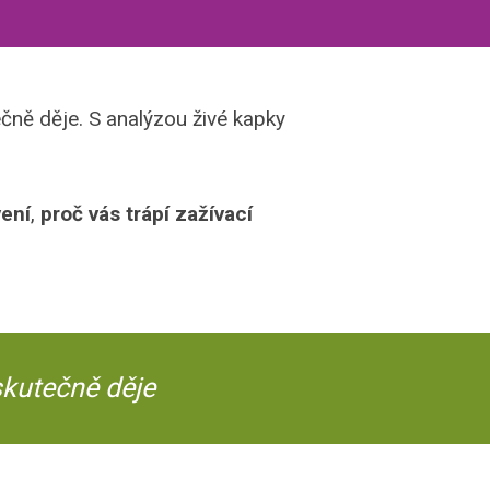
čně děje. S analýzou živé kapky
vení
,
proč vás trápí zažívací
 skutečně děje