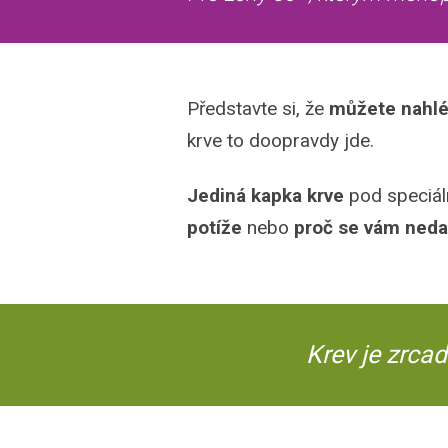
Představte si, že
můžete nahlé
krve to doopravdy jde.
Jediná kapka krve
pod speciá
potíže
nebo
proč se vám nedař
Krev je zrcad