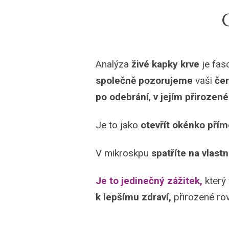
Analýza
živé kapky krve
je fas
společně
pozorujeme
vaši
če
po odebrání
,
v jejím přirozen
Je to jako
otevřít okénko přím
V mikroskpu
spatříte na vlastn
Je to jedinečný zážitek,
kter
k lepšímu zdraví,
přirozené ro