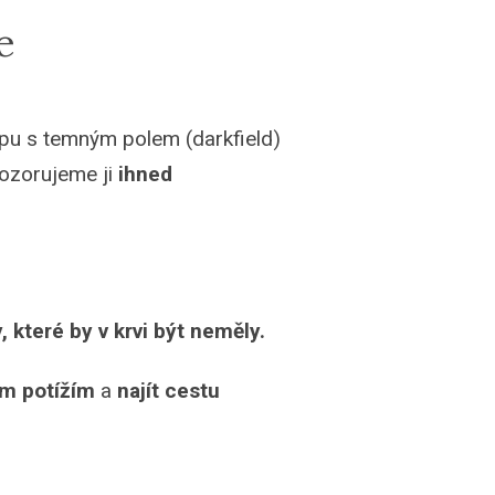
e
opu s temným polem (darkfield)
ozorujeme ji
ihned
, které by v krvi být neměly.
ím potížím
a
najít cestu