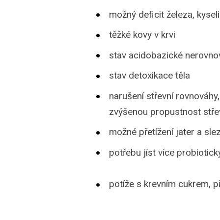
možný deficit železa, kysel
těžké kovy v krvi
stav acidobazické nerovnov
stav detoxikace těla
narušení střevní rovnováhy
zvýšenou propustnost stře
možné přetížení jater a sle
potřebu jíst více probiotic
potíže s krevním cukrem, př
riziko dny - hromadění kys