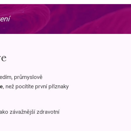
tení
ve
edím, průmyslově
e
, než pocítíte první příznaky
 jako závažnější zdravotní