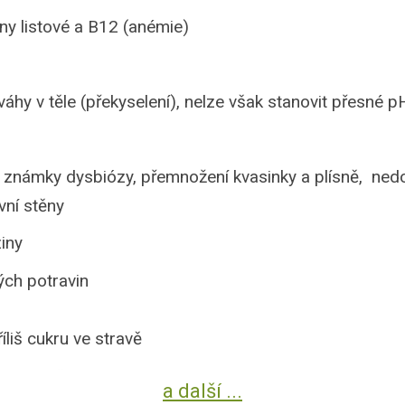
iny listové a B12 (anémie)
áhy v těle (překyselení), nelze však stanovit přesné p
, známky dysbiózy, přemnožení kvasinky a plísně, nedos
vní stěny
ziny
kých potravin
íliš cukru ve stravě
eliny močové, urátové krystaly
a další ...