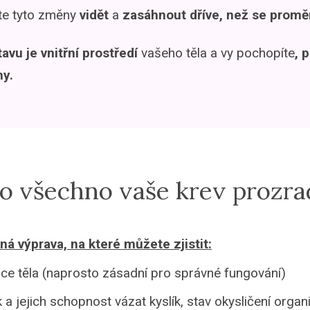
e tyto změny
vidět
a
zasáhnout dříve, než se proměn
tavu je vnitřní prostředí
vašeho těla a vy pochopíte
, 
my.
o všechno vaše krev prozra
á výprava, na které můžete zjistit:
ce těla (naprosto zásadní pro správné fungování)
 a jejich schopnost vázat kyslík, stav okysličení orga